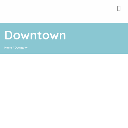
Downtown
Home
/
Downtown
Formação para professores chegou aos
Açores
|
MAIO 14, 2020
O projeto Literacia para os Media e Jornalismo chegou
aos professores dos Açores a 8 de fevereiro, com o apoio
da Direção Regional da Educação do arquipélago. A
oficina de …
Ler Mais