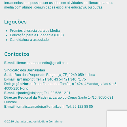
ferramentas que possam ser usadas em atividades de literacia para os
media com alunos, comunidades escolar e educativa, ou outras.
Ligações
Prémios Literacia para os Media
Educação para a Cidadania (DGE)
Candidatura a associado
Contactos
E-mail:
literaciaparaosmedia@gmail.com
Sindicato dos Jornalistas
Sede:
Rua dos Duques de Bragança, 7E, 1249-059 Lisboa
E-mail:
sj@sinjor.pt
;
Tel:
21 346 43 54 / 21 346 71 75
Delegação Norte:
R. de Fernandes Tomás, n.º 424, 4.º andar, salas 4 e 5,
4000-210 Porto
E-mail:
sjnorte@sinjor.pt
;
Tel:
22 536 12 11
Direção Regional da Madeira:
Largo do Corpo Santo 14/16, 9050-031
Funchal
E-mail:
jornalistasmadeira@gmail.com
;
Tel:
29 122 88 85
© 2026 Literacia para os Media e Jornalismo