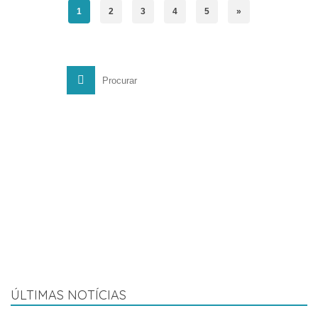
1
2
3
4
5
»
Search
for:
Peça uma formação
ÚLTIMAS NOTÍCIAS