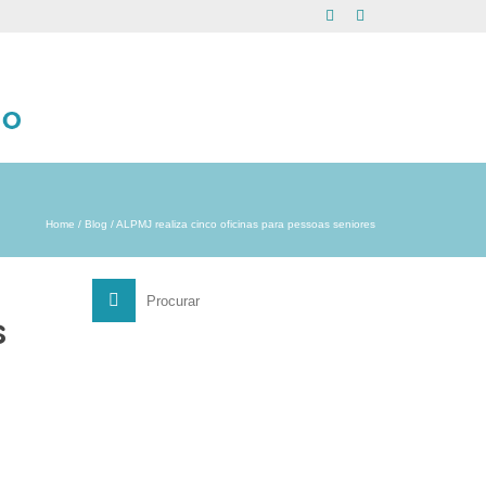
Home
/
Blog
/
ALPMJ realiza cinco oficinas para pessoas seniores
Search
for:
s