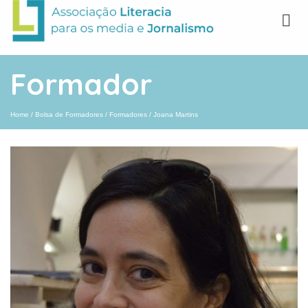
Formador
Home
/
Bolsa de Formadores
/
Formadores
/
Joana Martins