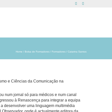
Home
/
Bolsa de Formadores
/
Formadores
/
Catarina Santos
lismo e Ciências da Comunicação na
ou num jornal só para médicos e num canal
egressou à Renascença para integrar a equipa
u a desenvolver uma linguagem multimédia
l Observador, onde é actualmente editora da